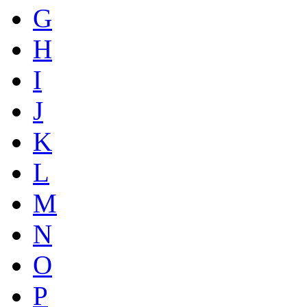
G
H
I
J
K
L
M
N
O
P