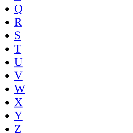
Q
R
S
T
U
V
W
X
Y
Z